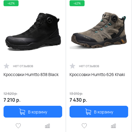
-42%
-42%
нет отзывов
нет отзывов
Кроссовки Humtto 838 Black
Кроссовки Humtto 626 Khaki
12 620
р.
13 010
р.
7 210
р.
7 430
р.
В корзину
В корзину