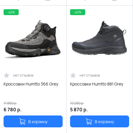
-42%
-42%
нет отзывов
нет отзывов
Кроссовки Humtto 366 Grey
Кроссовки Humtto 881 Grey
11 860
р.
10 280
р.
6 780
р.
5 870
р.
В корзину
В корзину