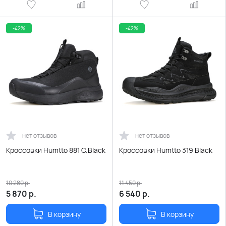
-42%
-42%
нет отзывов
нет отзывов
Кроссовки Humtto 881 C.Black
Кроссовки Humtto 319 Black
10 280
р.
11 450
р.
5 870
р.
6 540
р.
В корзину
В корзину