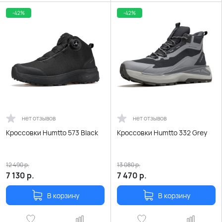
-42%
-42%
нет отзывов
нет отзывов
Кроссовки Humtto 573 Black
Кроссовки Humtto 332 Grey
12 490
р.
13 080
р.
7 130
р.
7 470
р.
В корзину
В корзину