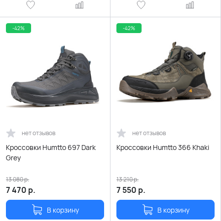
-42%
-42%
нет отзывов
нет отзывов
Кроссовки Humtto 697 Dark
Кроссовки Humtto 366 Khaki
Grey
13 080
р.
13 210
р.
7 470
р.
7 550
р.
В корзину
В корзину