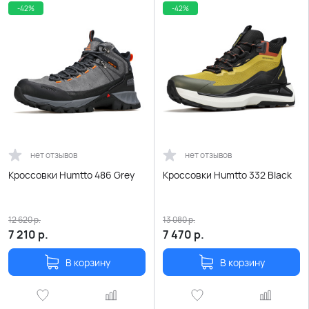
-42%
-42%
нет отзывов
нет отзывов
Кроссовки Humtto 486 Grey
Кроссовки Humtto 332 Black
12 620
р.
13 080
р.
7 210
р.
7 470
р.
В корзину
В корзину