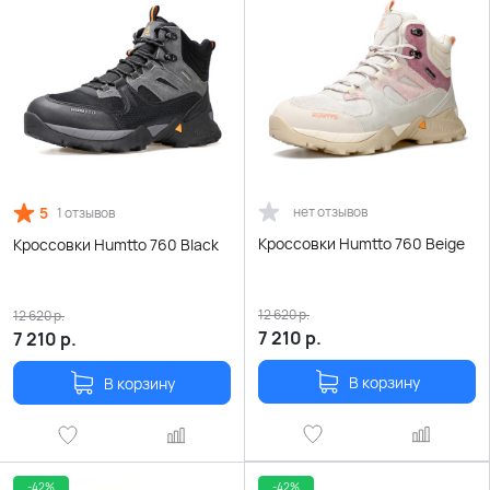
5
нет отзывов
1 отзывов
Кроссовки Humtto 760 Beige
Кроссовки Humtto 760 Black
12 620
р.
12 620
р.
7 210
р.
7 210
р.
В корзину
В корзину
-42%
-42%