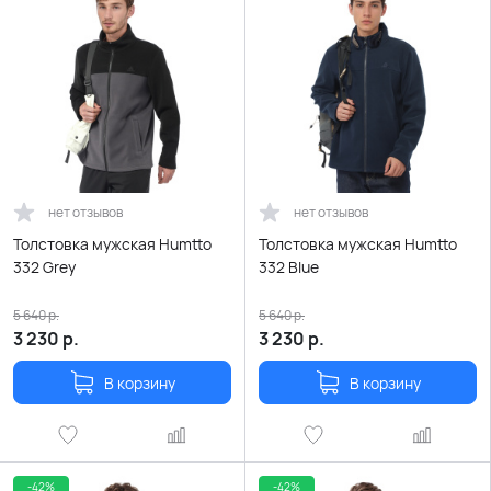
нет отзывов
нет отзывов
Толстовка мужская Humtto
Толстовка мужская Humtto
332 Grey
332 Blue
5 640
р.
5 640
р.
3 230
р.
3 230
р.
В корзину
В корзину
-42%
-42%