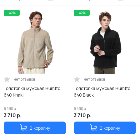
-42%
-42%
нет отзывов
нет отзывов
Толстовка мужская Humtto
Толстовка мужская Humtto
640 Khaki
640 Black
6 490
р.
6 490
р.
3 710
р.
3 710
р.
В корзину
В корзину