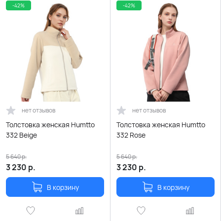
-42%
-42%
нет отзывов
нет отзывов
Толстовка женская Humtto
Толстовка женская Humtto
332 Beige
332 Rose
5 640
р.
5 640
р.
3 230
р.
3 230
р.
В корзину
В корзину