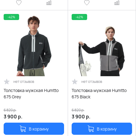
-42%
-42%
нет отзывов
нет отзывов
Толстовка мужская Humtto
Толстовка мужская Humtto
675 Grey
675 Black
6 820
р.
6 820
р.
3 900
р.
3 900
р.
В корзину
В корзину