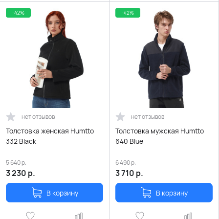
-42%
-42%
нет отзывов
нет отзывов
Толстовка женская Humtto
Толстовка мужская Humtto
332 Black
640 Blue
5 640
р.
6 490
р.
3 230
р.
3 710
р.
В корзину
В корзину