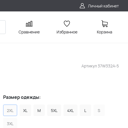
Личный кабинет
Сравнение
Избранное
Корзина
Артикул
37W332A-5
Размер одежды:
2XL
XL
M
5XL
4XL
L
S
3XL