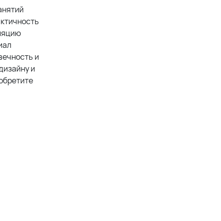
анятий
актичность
оляцию
иал
вечность и
дизайну и
иобретите