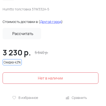
Humtto толстовка 37W332A-5
Стоимость доставки в
(
Другой город
)
Рассчитать
3 230
р.
5 640
р.
Скидка 42%
Нет в наличии
В избранное
Сравнить