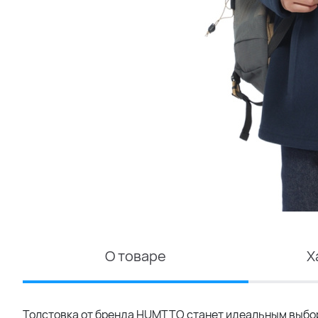
О товаре
Х
Толстовка от бренда HUMTTO станет идеальным выборо