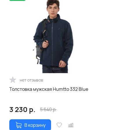
нет отзывов
Толстовка мужская Humtto 332 Blue
3 230
р.
5 640
р.
В корзину