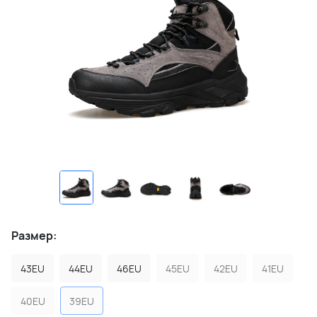
Размер:
43EU
44EU
46EU
45EU
42EU
41EU
40EU
39EU