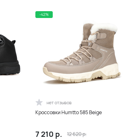
-42%
нет отзывов
Кроссовки Humtto 585 Beige
7 210
р.
12 620
р.