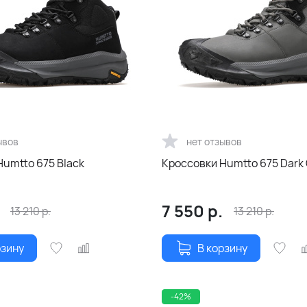
ывов
нет отзывов
Humtto 675 Black
Кроссовки Humtto 675 Dark 
7 550
р.
13 210
р.
13 210
р.
рзину
В корзину
-42%