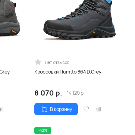
нет отзывов
Grey
Кроссовки Humtto 864 D.Grey
8 070
р.
14 120
р.
В корзину
-42%