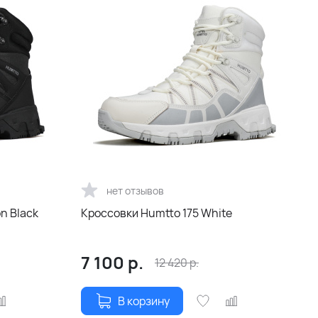
нет отзывов
n Black
Кроссовки Humtto 175 White
7 100
р.
12 420
р.
В корзину