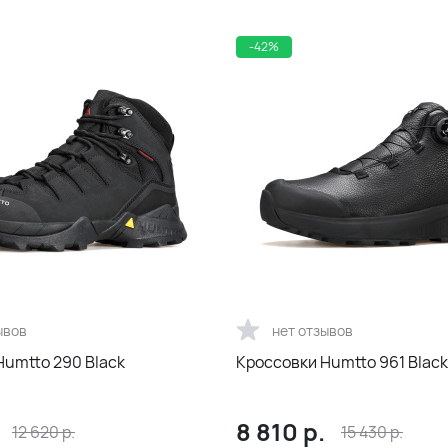
-42%
ывов
нет отзывов
Humtto 290 Black
Кроссовки Humtto 961 Black
8 810
р.
12 620
р.
15 430
р.