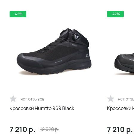
-42%
-42%
нет отзывов
нет отз
Кроссовки Humtto 969 Black
Кроссовки 
7 210
р.
7 210
р.
12 620
р.