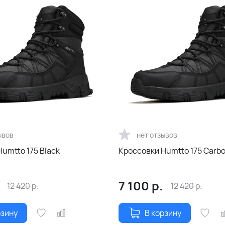
ывов
нет отзывов
umtto 175 Black
Кроссовки Humtto 175 Carbo
7 100
р.
12 420
р.
12 420
р.
рзину
В корзину