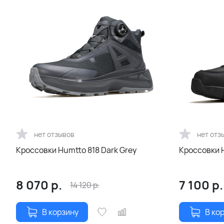
нет отзывов
нет отз
Кроссовки Humtto 818 Dark Grey
Кроссовки H
8 070
р.
7 100
р.
14 120
р.
В корзину
В ко