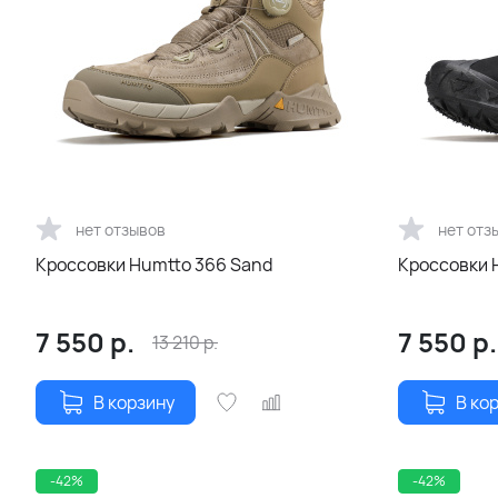
нет отзывов
нет отз
Кроссовки Humtto 366 Sand
Кроссовки 
7 550
р.
7 550
р.
13 210
р.
В корзину
В ко
-42%
-42%