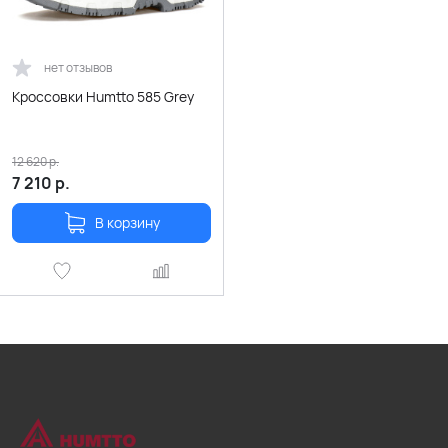
нет отзывов
Кроссовки Humtto 585 Grey
12 620
р.
7 210
р.
В корзину