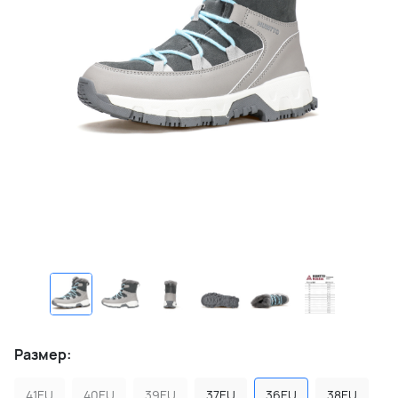
Размер:
41EU
40EU
39EU
37EU
36EU
38EU