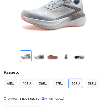
Размер:
41EU
40EU
39EU
37EU
36EU
38EU
Стоимость доставки в
(
Другой город
)