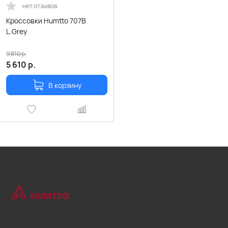
нет отзывов
Кроссовки Humtto 707B
L.Grey
9 810
р.
5 610
р.
В корзину