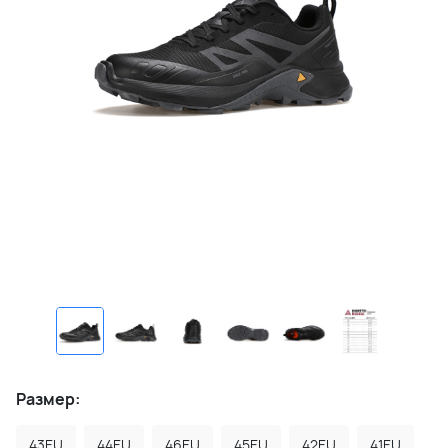
Размер:
43EU
44EU
46EU
45EU
42EU
41EU