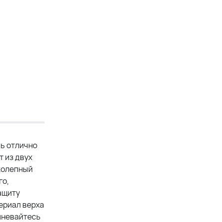
ль отлично
т из двух
иколепный
го,
ащиту
ериал верха
мневайтесь