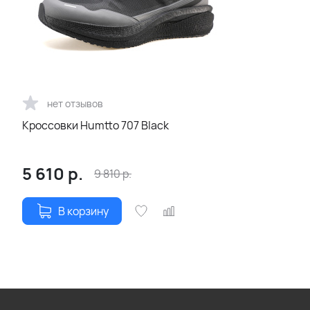
нет отзывов
Кроссовки Humtto 707 Black
5 610
р.
9 810
р.
В корзину