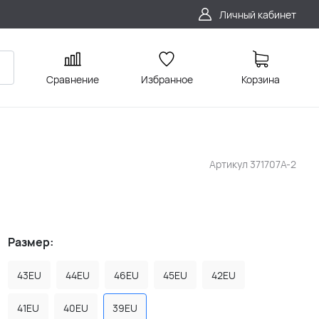
Личный кабинет
Сравнение
Избранное
Корзина
Артикул
371707A-2
Размер:
43EU
44EU
46EU
45EU
42EU
41EU
40EU
39EU