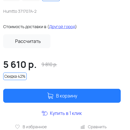
Humtto 371707A-2
Стоимость доставки в
(
Другой город
)
Рассчитать
5 610
р.
9 810
р.
Скидка 42%
В корзину
Купить в 1 клик
В избранное
Сравнить