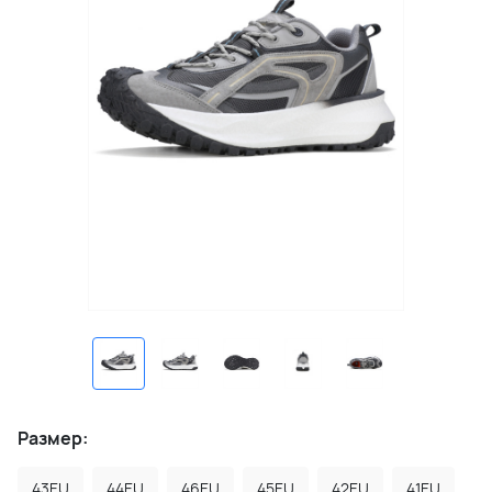
Размер:
43EU
44EU
46EU
45EU
42EU
41EU