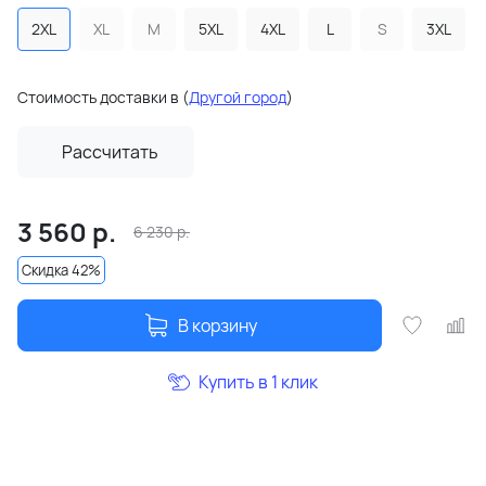
2XL
XL
M
5XL
4XL
L
S
3XL
Стоимость доставки в
(
Другой город
)
Рассчитать
3 560
р.
6 230
р.
Скидка 42%
В корзину
Купить в 1 клик