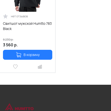
нет отзывов
Свитшот мужской Humtto 783
Black
6 230
р.
3 560
р.
В корзину