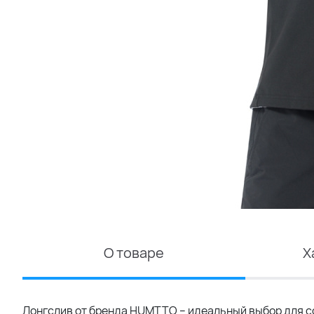
О товаре
Х
Лонгслив от бренда HUMTTO – идеальный выбор для со