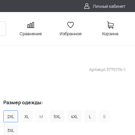
Личный кабинет
Сравнение
Избранное
Корзина
Артикул
37T577A-1
Размер одежды:
2XL
XL
M
5XL
4XL
L
S
3XL