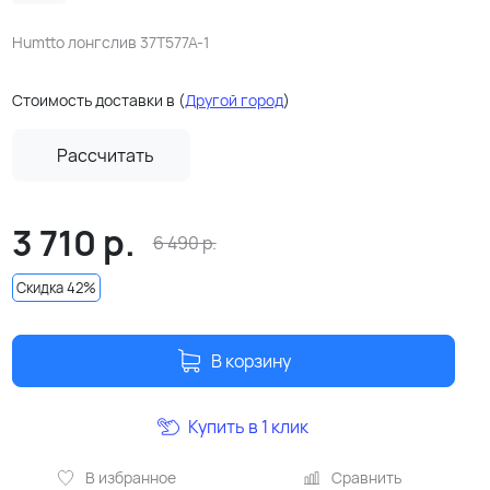
Humtto лонгслив 37T577A-1
Стоимость доставки в
(
Другой город
)
Рассчитать
3 710
р.
6 490
р.
Скидка 42%
В корзину
Купить в 1 клик
В избранное
Сравнить