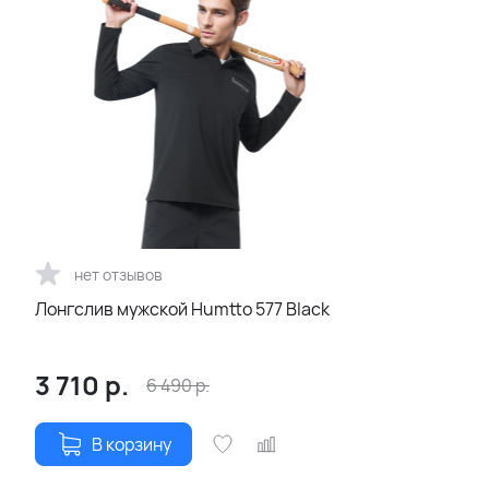
нет отзывов
Лонгслив мужской Humtto 577 Black
3 710
р.
6 490
р.
В корзину