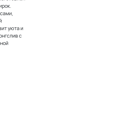
ирок.
нсами,
й
вит уюта и
онгслив с
бной