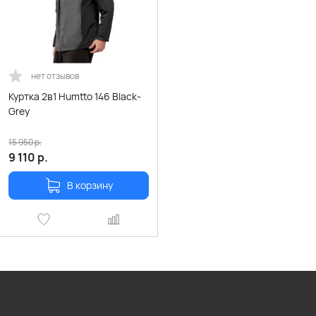
нет отзывов
Куртка 2в1 Humtto 146 Black-
Grey
15 950
р.
9 110
р.
В корзину