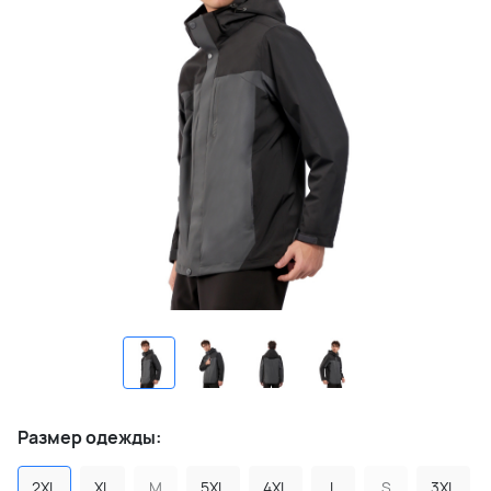
Размер одежды:
2XL
XL
M
5XL
4XL
L
S
3XL