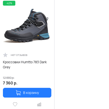
-42%
нет отзывов
Кроссовки Humtto 783 Dark
Grey
12 880
р.
7 360
р.
В корзину