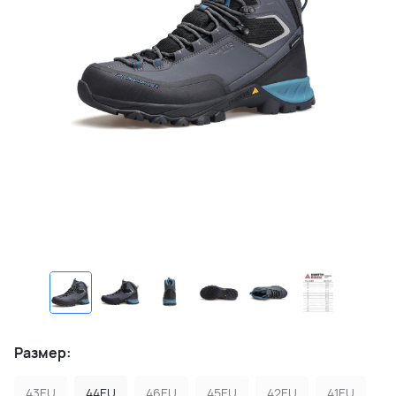
Размер:
43EU
44EU
46EU
45EU
42EU
41EU