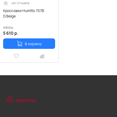
нет отзывов
Кроссовки Humtto 707B
D.Beige
9 810
р.
5 610
р.
В корзину