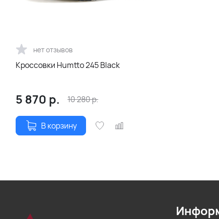
нет отзывов
Кроссовки Humtto 245 Black
5 870
р.
10 280
р.
В корзину
Инфор