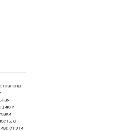
дставлены
и
льная
ацию и
совки
ость, а
чивают эти