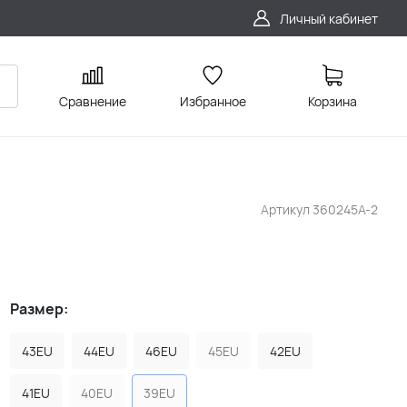
Личный кабинет
Сравнение
Избранное
Корзина
Артикул
360245A-2
Размер:
43EU
44EU
46EU
45EU
42EU
41EU
40EU
39EU