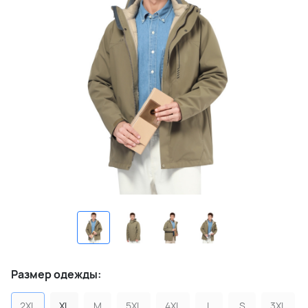
Размер одежды:
2XL
XL
M
5XL
4XL
L
S
3XL