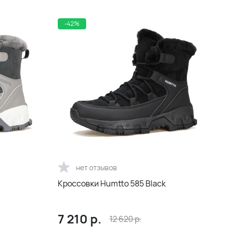
-42%
нет отзывов
Кроссовки Humtto 585 Black
7 210
р.
12 620
р.