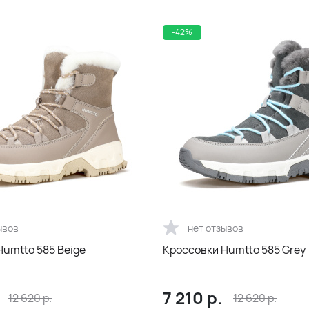
-42%
ывов
нет отзывов
Humtto 585 Beige
Кроссовки Humtto 585 Grey
7 210
р.
12 620
р.
12 620
р.