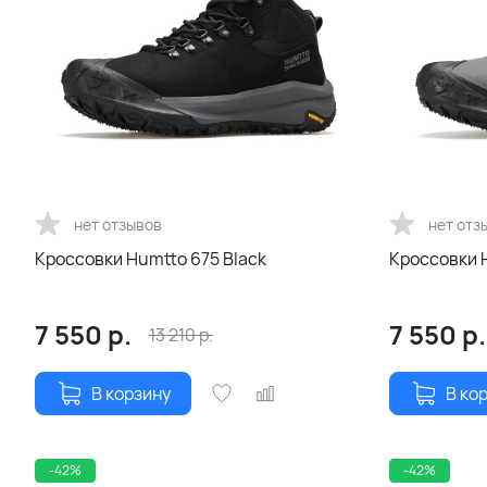
нет отзывов
нет отз
Кроссовки Humtto 675 Black
Кроссовки H
7 550
р.
7 550
р.
13 210
р.
В корзину
В ко
-42%
-42%