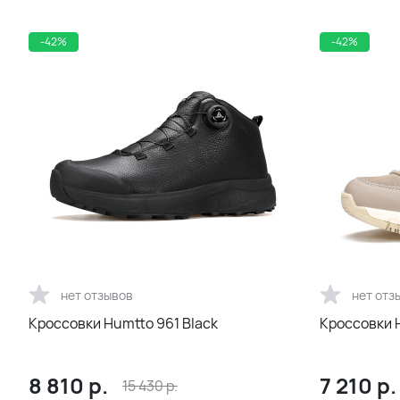
-42%
-42%
нет отзывов
нет отз
Кроссовки Humtto 961 Black
Кроссовки 
8 810
р.
7 210
р.
15 430
р.