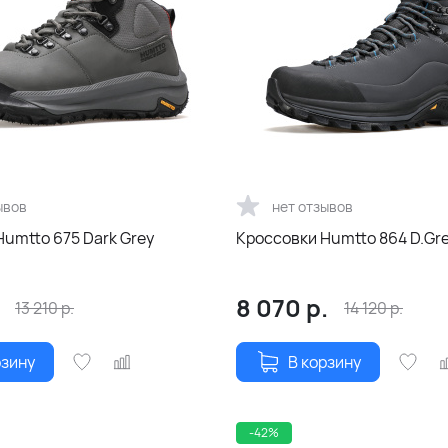
ывов
нет отзывов
umtto 675 Dark Grey
Кроссовки Humtto 864 D.Gr
8 070
р.
13 210
р.
14 120
р.
рзину
В корзину
-42%