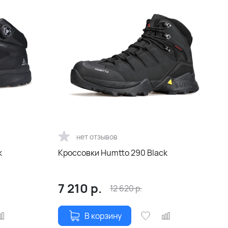
нет отзывов
k
Кроссовки Humtto 290 Black
7 210
р.
12 620
р.
В корзину