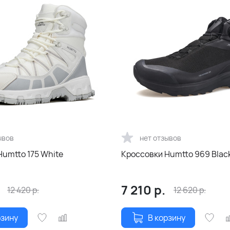
ывов
нет отзывов
Humtto 175 White
Кроссовки Humtto 969 Blac
7 210
р.
12 420
р.
12 620
р.
рзину
В корзину