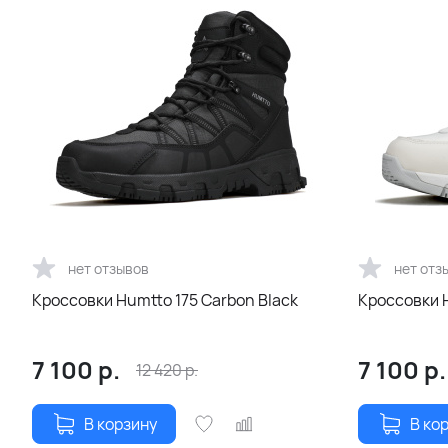
нет отзывов
нет отз
Кроссовки Humtto 175 Carbon Black
Кроссовки 
7 100
р.
7 100
р.
12 420
р.
В корзину
В ко