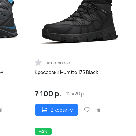
нет отзывов
ey
Кроссовки Humtto 175 Black
7 100
р.
12 420
р.
В корзину
-42%