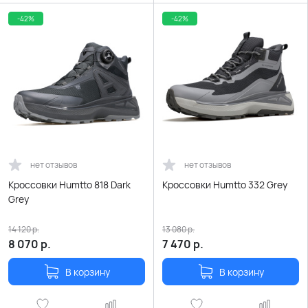
-42%
-42%
нет отзывов
нет отзывов
Кроссовки Humtto 818 Dark
Кроссовки Humtto 332 Grey
Grey
14 120
р.
13 080
р.
8 070
р.
7 470
р.
В корзину
В корзину