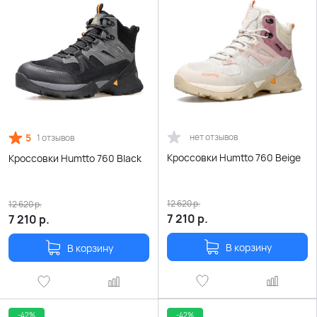
5
нет отзывов
1 отзывов
Кроссовки Humtto 760 Beige
Кроссовки Humtto 760 Black
12 620
р.
12 620
р.
7 210
р.
7 210
р.
В корзину
В корзину
-42%
-42%