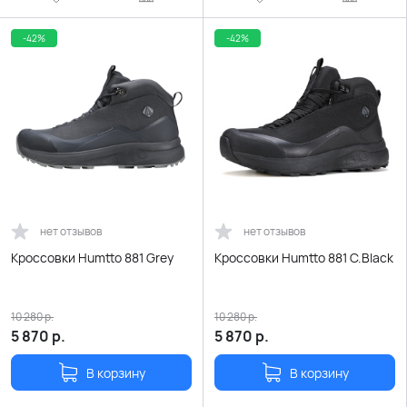
-42%
-42%
нет отзывов
нет отзывов
Кроссовки Humtto 881 Grey
Кроссовки Humtto 881 C.Black
10 280
р.
10 280
р.
5 870
р.
5 870
р.
В корзину
В корзину